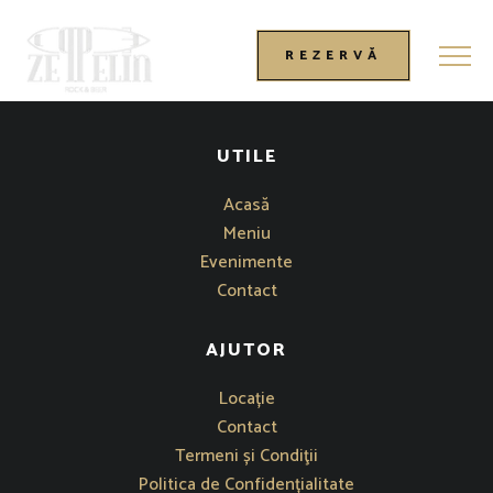
Desch
REZERVĂ
UTILE
Acasă
Meniu
Evenimente
Contact
AJUTOR
Se deschide într-o fereastră nouă
Locație
Contact
Termeni și Condiţii
Politica de Confidențialitate