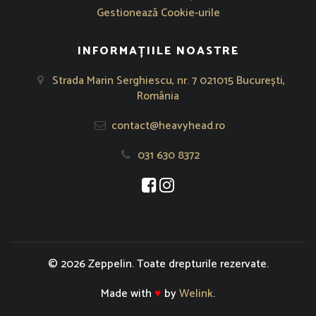
Gestionează Cookie-urile
INFORMAȚIILE NOASTRE
Strada Marin Serghiescu, nr. 7 021015 București,
România
contact@heavyhead.ro
031 630 8372
Se deschide într-o fereastră nouă
Se deschide într-o fereastră nou
© 2026 Zeppelin. Toate drepturile rezervate.
Made with
♥
by
Welink
.
Powered by