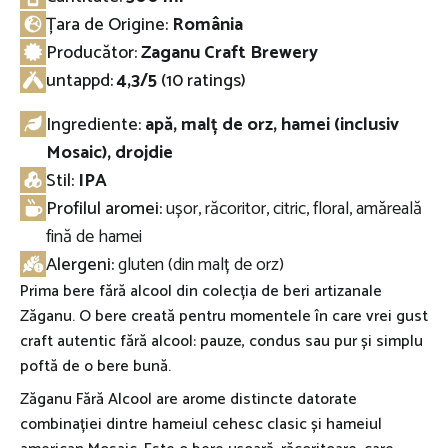
Țara de Origine:
România
Producător:
Zaganu Craft Brewery
untappd
:
4,3/5
(10 ratings)
Ingrediente:
apă, malț de orz, hamei (inclusiv
Mosaic), drojdie
Stil:
IPA
Profilul aromei:
ușor, răcoritor, citric, floral, amăreală
fină de hamei
Alergeni:
gluten (din malț de orz)
Prima bere fără alcool din colecția de beri artizanale
Zăganu. O bere creată pentru momentele în care vrei gust
craft autentic fără alcool: pauze, condus sau pur și simplu
poftă de o bere bună.
Zăganu Fără Alcool are arome distincte datorate
combinației dintre hameiul cehesc clasic și hameiul