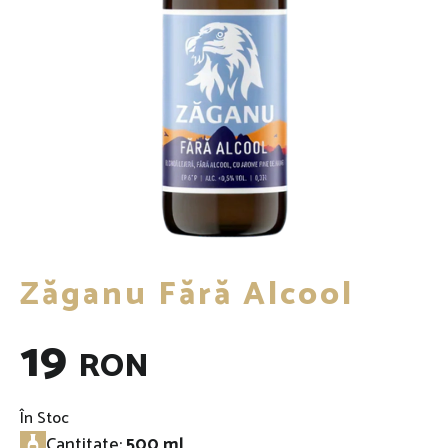
Zăganu Fără Alcool
19
RON
În Stoc
Cantitate:
500 ml