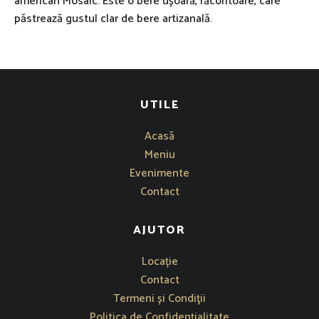
american Mosaic. Este o bere ușoară, răcoritoare, care
păstrează gustul clar de bere artizanală.
UTILE
Acasă
Meniu
Evenimente
Contact
AJUTOR
Se deschide într-o fereastră nouă
Locație
Contact
Termeni și Condiţii
Politica de Confidențialitate