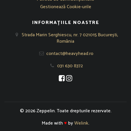
Gestionează Cookie-urile
INFORMAȚIILE NOASTRE
Strada Marin Serghiescu, nr. 7 021015 București,
România
contact@heavyhead.ro
031 630 8372
Se deschide într-o fereastră nouă
Se deschide într-o fereastră nou
© 2026 Zeppelin. Toate drepturile rezervate.
Made with
♥
by
Welink
.