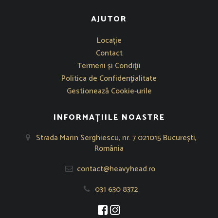
AJUTOR
Se deschide într-o fereastră nouă
Locație
Contact
Termeni și Condiţii
Politica de Confidențialitate
Gestionează Cookie-urile
INFORMAȚIILE NOASTRE
Strada Marin Serghiescu, nr. 7 021015 București,
România
contact@heavyhead.ro
031 630 8372
Se deschide într-o fereastră nouă
Se deschide într-o fereastră nou