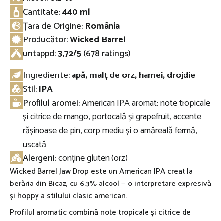
Cantitate:
440 ml
Țara de Origine:
România
Producător:
Wicked Barrel
untappd
:
3,72/5
(678 ratings)
Ingrediente:
apă, malț de orz, hamei, drojdie
Stil:
IPA
Profilul aromei:
American IPA aromat: note tropicale
și citrice de mango, portocală și grapefruit, accente
rășinoase de pin, corp mediu și o amăreală fermă,
uscată
Alergeni:
conține gluten (orz)
Wicked Barrel Jaw Drop este un American IPA creat la
berăria din Bicaz, cu 6.3% alcool — o interpretare expresivă
și hoppy a stilului clasic american.
Profilul aromatic combină note tropicale și citrice de