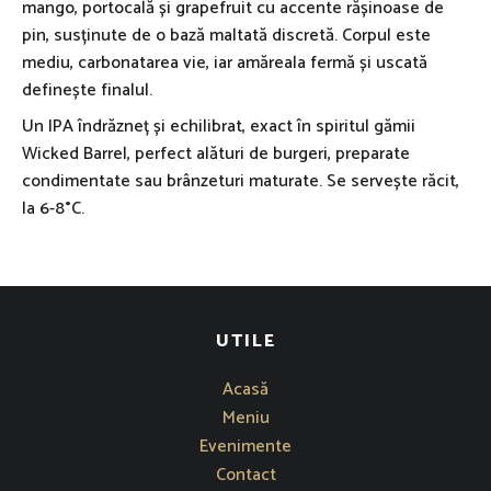
mango, portocală și grapefruit cu accente rășinoase de
pin, susținute de o bază maltată discretă. Corpul este
mediu, carbonatarea vie, iar amăreala fermă și uscată
definește finalul.
Un IPA îndrăzneț și echilibrat, exact în spiritul gămii
Wicked Barrel, perfect alături de burgeri, preparate
condimentate sau brânzeturi maturate. Se servește răcit,
la 6-8°C.
UTILE
Acasă
Meniu
Evenimente
Contact