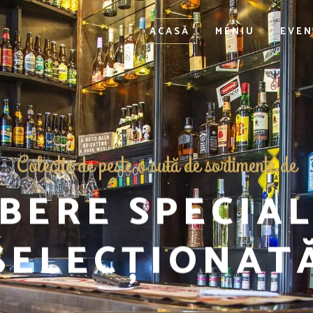
ACASĂ
MENIU
EVEN
Colecţie de peste o sută de sortimente de
BERE SPECIA
SELECȚIONAT