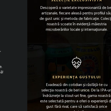
SELECȚIE EXCLUSIVISTĂ
Descoperă o varietate impresionantă de be
artizanale, fiecare aleasă pentru profilul să
de gust unic și metoda de fabricație. Colecț
noastră scoate în evidență măiestria
microberăriilor locale și internaționale.
,
e.
bă!
EXPERIENȚA GUSTULUI
Evadează din cotidian și răsfăță-te cu
selecția noastră de beri unice. De la IPA-ur
îndrăznețe la stout-uri fine, gama noastră
este selectată pentru a oferi o experiență 
gust fără rival, care să satisfacă orice