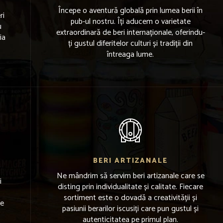
Începe o aventură globală prin lumea berii în
ri
pub-ul nostru. Îți aducem o varietate
u
extraordinară de beri internaționale, oferindu-
ia
ți gustul diferitelor culturi și tradiții din
întreaga lume.
BERI ARTIZANALE
Ne mândrim să servim beri artizanale care se
i
disting prin individualitate și calitate. Fiecare
sortiment este o dovadă a creativității și
de
pasiunii berarilor iscusiți care pun gustul și
autenticitatea pe primul plan.