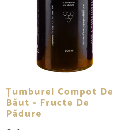
Țumburel Compot De
Băut - Fructe De
Pădure