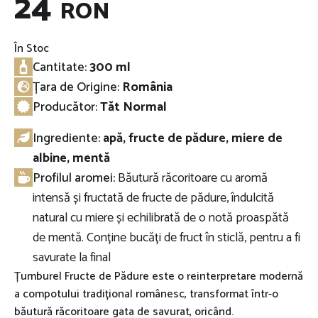
24
RON
În Stoc
Cantitate:
300 ml
Țara de Origine:
România
Producător:
Tăt Normal
Ingrediente:
apă, fructe de pădure, miere de
albine, mentă
Profilul aromei:
Băutură răcoritoare cu aromă
intensă și fructată de fructe de pădure, îndulcită
natural cu miere și echilibrată de o notă proaspătă
de mentă. Conține bucăți de fruct în sticlă, pentru a fi
savurate la final
Țumburel Fructe de Pădure este o reinterpretare modernă
a compotului tradițional românesc, transformat într-o
băutură răcoritoare gata de savurat, oricând.