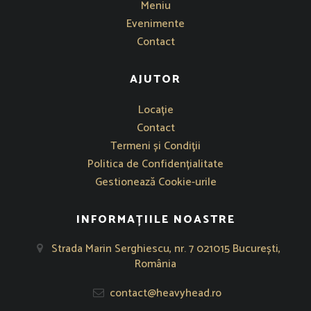
Meniu
Evenimente
Contact
AJUTOR
Se deschide într-o fereastră nouă
Locație
Contact
Termeni și Condiţii
Politica de Confidențialitate
Gestionează Cookie-urile
INFORMAȚIILE NOASTRE
Strada Marin Serghiescu, nr. 7 021015 București,
România
contact@heavyhead.ro