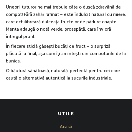
Uneori, tuturor ne mai trebuie câte o dușcă zdravănă de
compot! Fără zahăr rafinat — este îndulcit natural cu miere,
care echilibrează dulceața fructelor de pădure coapte.
Menta adaugă o notă verde, proaspătă, care învioră
întregul profil.
În fiecare sticlă găsești bucăți de fruct — o surpriză
plăcută la final, așa cum îți amintești din compoturile de la
bunica.
O băutură sănătoasă, naturală, perfectă pentru cei care
caută o alternativă autentică la sucurile industriale.
UTILE
Acasă