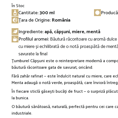
În Stoc
Cantitate:
300 ml
Producă
Țara de Origine:
România
Ingrediente:
apă, căpșuni, miere, mentă
Profilul aromei:
Băutură răcoritoare cu aromă dulce ș
cu miere și echilibrată de o notă proaspătă de mentă. 
savurate la final
Țumburel Căpșuni este o reinterpretare modernă a compotu
băutură răcoritoare gata de savurat, oricând.
Fără zahăr rafinat — este îndulcit natural cu miere, care e
Menta adaugă o notă verde, proaspătă, care învioră întregu
În fiecare sticlă găsești bucăți de fruct — o surpriză plăcu
la bunica.
O băutură sănătoasă, naturală, perfectă pentru cei care ca
industriale.