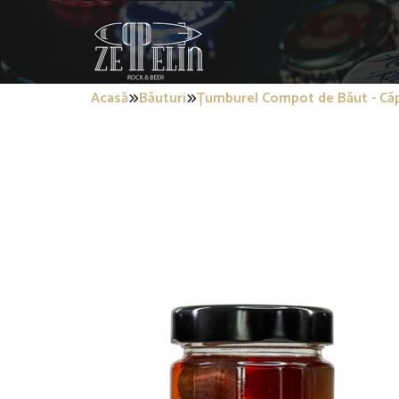
Acasă
Băuturi
Țumburel Compot de Băut - Că