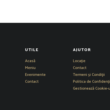
UTILE
AJUTOR
Se deschide într-o fe
Acasă
Locație
Meniu
Contact
Evenimente
Termeni și Condiţii
Contact
Politica de Confidenți
Gestionează Cookie-u