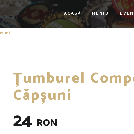
ACASĂ
MENIU
EVEN
pșuni
Țumburel Compo
Căpșuni
24
RON