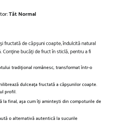
tor:
Tăt Normal
i fructată de căpșuni coapte, îndulcită natural
Conține bucăți de fruct în sticlă, pentru a fi
lui tradițional românesc, transformat într-o
chilibrează dulceața fructată a căpșunilor coapte.
l profil.
tă la final, așa cum îți amintești din compoturile de
ută o alternativă autentică la sucurile