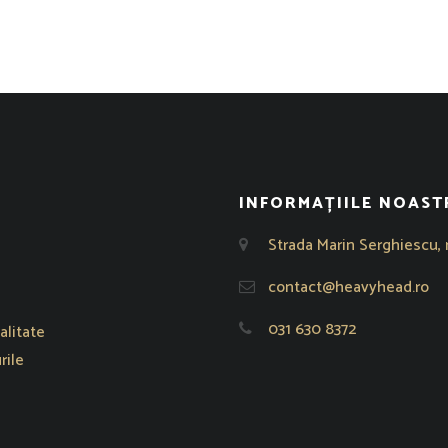
INFORMAȚIILE NOAST
Strada Marin Serghiescu, 
reastră nouă
contact@heavyhead.ro
031 630 8372
alitate
rile