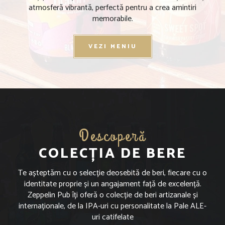
atmosferă vibrantă, perfectă pentru a crea amintiri
memorabile.
VEZI MENIU
Descoperă
COLECȚIA DE BERE
Te așteptăm cu o selecție deosebită de beri, fiecare cu o
identitate proprie și un angajament față de excelență.
Zeppelin Pub îți oferă o colecție de beri artizanale și
internaționale, de la IPA-uri cu personalitate la Pale ALE-
uri catifelate