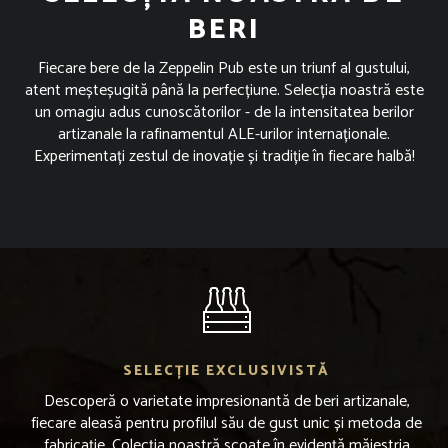
BERI
Fiecare bere de la Zeppelin Pub este un triunf al gustului,
atent meșteșugită până la perfecțiune. Selecția noastră este
un omagiu adus cunoscătorilor - de la intensitatea berilor
artizanale la rafinamentul ALE-urilor internaționale.
Experimentați zestul de inovație și tradiție în fiecare halbă!
SELECȚIE EXCLUSIVISTĂ
Descoperă o varietate impresionantă de beri artizanale,
fiecare aleasă pentru profilul său de gust unic și metoda de
fabricație. Colecția noastră scoate în evidență măiestria