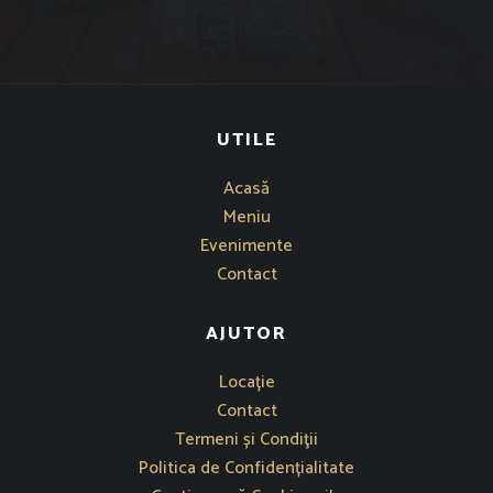
UTILE
Acasă
Meniu
Evenimente
Contact
AJUTOR
Se deschide într-o fereastră nouă
Locație
Contact
Termeni și Condiţii
Politica de Confidențialitate