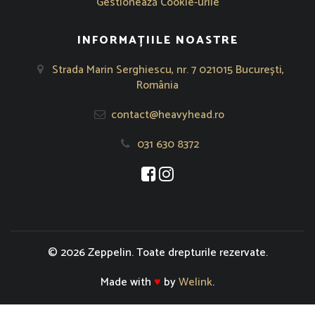
Gestionează Cookie-urile
INFORMAȚIILE NOASTRE
Strada Marin Serghiescu, nr. 7 021015 București,
România
contact@heavyhead.ro
031 630 8372
Se deschide într-o fereastră nouă
Se deschide într-o fereastră nou
© 2026 Zeppelin. Toate drepturile rezervate.
Made with
♥
by
Welink
.