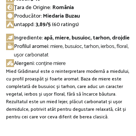
Țara de Origine:
România
Producător:
Miedaria Buzau
untappd
:
3,89/5
(60 ratings)
Ingrediente:
apă, miere, busuioc, tarhon, drojdie
Profilul aromei:
miere, busuioc, tarhon, ierbos, floral,
ușor carbonatat
Alergeni:
conține miere
Mied Grădinarul este o reinterpretare modernă a miedului,
cu profil proaspăt și foarte aromat. Baza de miere este
completată de busuioc și tarhon, care aduc un caracter
vegetal, ierbos și ușor floral, fără să încarce băutura.
Rezultatul este un mied lejer, plăcut carbonatat și ușor
demidulce, potrivit atât pentru degustare relaxată, cât și
pentru cei care vor ceva diferit de berea clasică.