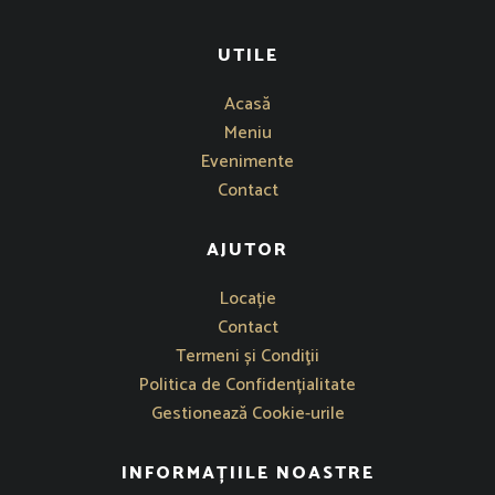
UTILE
Acasă
Meniu
Evenimente
Contact
AJUTOR
Se deschide într-o fereastră nouă
Locație
Contact
Termeni și Condiţii
Politica de Confidențialitate
Gestionează Cookie-urile
INFORMAȚIILE NOASTRE