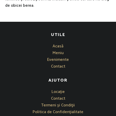
de obicei berea.
UTILE
Acasă
Meniu
Evenimente
Contact
AJUTOR
Se deschide într-o fereastră nouă
Locație
Contact
Termeni și Condiţii
Politica de Confidențialitate