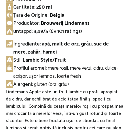
Cantitate:
250 ml
Țara de Origine:
Belgia
Producător:
Brouwerij Lindemans
untappd
:
3,49/5
(69.101 ratings)
Ingrediente:
apă, malț de orz, grâu, suc de
mere, zahăr, hamei
Stil:
Lambic Style/Fruit
Profilul aromei:
mere roșii, mere verzi, cidru, dulce-
acrișor, ușor lemnos, foarte fresh
Alergeni:
gluten (orz, grâu)
Lindemans Apple este un fruit lambic cu profil apropiat
de cidru, dar echilibrat de aciditatea fină și specificul
lambicului. Combină dulceața merelor roșii cu prospețimea
mai crocantă a merelor verzi, într-un gust rotund și foarte
răcoritor. Este o bere fructată ușor de abordat, cu final
luminos și aerat, potrivită inclusiv pentru cei care nu aleg