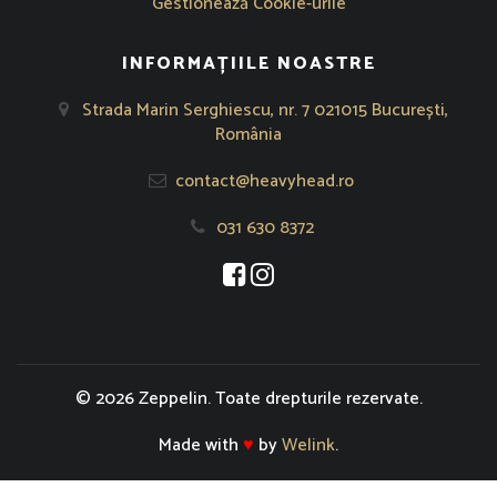
Gestionează Cookie-urile
INFORMAȚIILE NOASTRE
Strada Marin Serghiescu, nr. 7 021015 București,
România
contact@heavyhead.ro
031 630 8372
Se deschide într-o fereastră nouă
Se deschide într-o fereastră nou
© 2026 Zeppelin. Toate drepturile rezervate.
Made with
♥
by
Welink
.