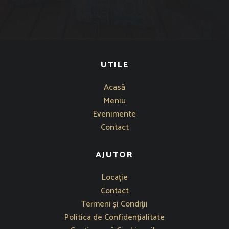
UTILE
Acasă
Meniu
Evenimente
Contact
AJUTOR
Se deschide într-o fereastră nouă
Locație
Contact
Termeni și Condiţii
Politica de Confidențialitate