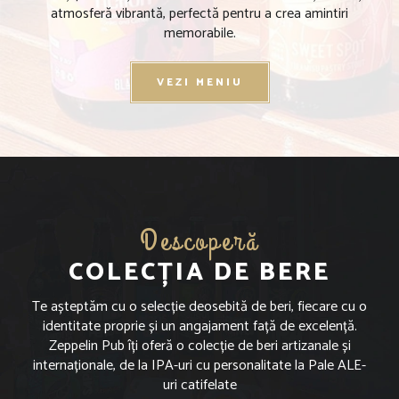
atmosferă vibrantă, perfectă pentru a crea amintiri
memorabile.
VEZI MENIU
Descoperă
COLECȚIA DE BERE
Te așteptăm cu o selecție deosebită de beri, fiecare cu o
identitate proprie și un angajament față de excelență.
Zeppelin Pub îți oferă o colecție de beri artizanale și
internaționale, de la IPA-uri cu personalitate la Pale ALE-
uri catifelate