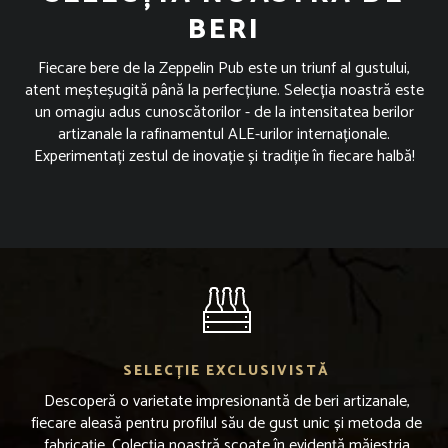
BERI
Fiecare bere de la Zeppelin Pub este un triunf al gustului,
atent meșteșugită până la perfecțiune. Selecția noastră este
un omagiu adus cunoscătorilor - de la intensitatea berilor
artizanale la rafinamentul ALE-urilor internaționale.
Experimentați zestul de inovație și tradiție în fiecare halbă!
SELECȚIE EXCLUSIVISTĂ
Descoperă o varietate impresionantă de beri artizanale,
fiecare aleasă pentru profilul său de gust unic și metoda de
fabricație. Colecția noastră scoate în evidență măiestria