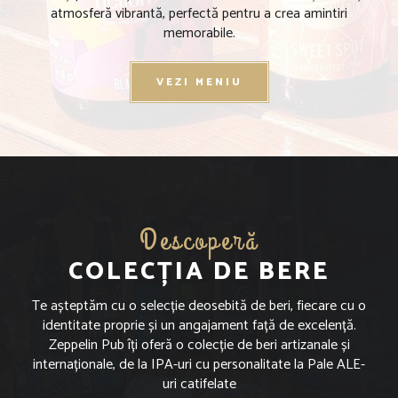
atmosferă vibrantă, perfectă pentru a crea amintiri
memorabile.
VEZI MENIU
Descoperă
COLECȚIA DE BERE
Te așteptăm cu o selecție deosebită de beri, fiecare cu o
identitate proprie și un angajament față de excelență.
Zeppelin Pub îți oferă o colecție de beri artizanale și
internaționale, de la IPA-uri cu personalitate la Pale ALE-
uri catifelate