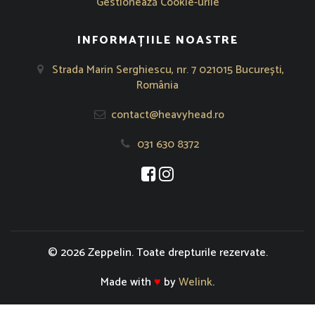
Gestionează Cookie-urile
INFORMAȚIILE NOASTRE
Strada Marin Serghiescu, nr. 7 021015 București,
România
contact@heavyhead.ro
031 630 8372
Se deschide într-o fereastră nouă
Se deschide într-o fereastră nou
© 2026 Zeppelin. Toate drepturile rezervate.
Made with
♥
by
Welink
.