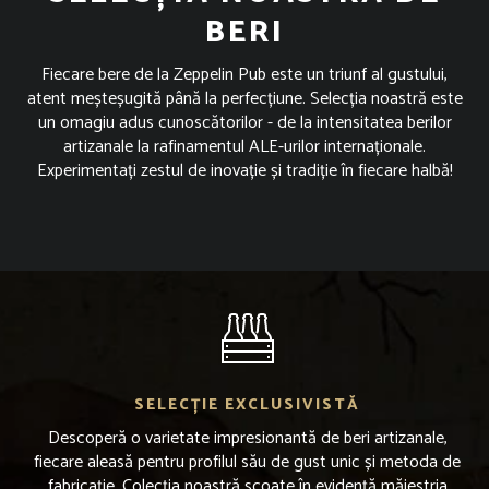
BERI
Fiecare bere de la Zeppelin Pub este un triunf al gustului,
atent meșteșugită până la perfecțiune. Selecția noastră este
un omagiu adus cunoscătorilor - de la intensitatea berilor
artizanale la rafinamentul ALE-urilor internaționale.
Experimentați zestul de inovație și tradiție în fiecare halbă!
SELECȚIE EXCLUSIVISTĂ
Descoperă o varietate impresionantă de beri artizanale,
fiecare aleasă pentru profilul său de gust unic și metoda de
fabricație. Colecția noastră scoate în evidență măiestria