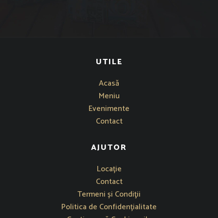
UTILE
Acasă
Meniu
Evenimente
Contact
AJUTOR
Se deschide într-o fereastră nouă
Locație
Contact
Termeni și Condiţii
Politica de Confidențialitate