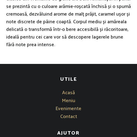
se prezintă cu o culoare arămie-roșcată închisă și o spumă
cremoasă, dezvăluind arome de malț prăjit, caramel ușor și
note discrete de pâine coaptă. Corpul mediu și amăreala
delicată o transformă într-o bere accesibilă și răcoritoare,
ideală pentru cei care vor să descopere lagerele brune
fără note prea intense.
UTILE
Acasă
Meniu
Evenimente
Contact
AJUTOR