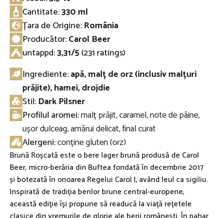
Cantitate:
330 ml
Țara de Origine:
România
Producător:
Carol Beer
untappd
:
3,31/5
(231 ratings)
Ingrediente:
apă, malț de orz (inclusiv malțuri
prăjite), hamei, drojdie
Stil:
Dark Pilsner
Profilul aromei:
malț prăjit, caramel, note de pâine,
ușor dulceag, amărui delicat, final curat
Alergeni:
conține gluten (orz)
Brună Roșcată este o bere lager brună produsă de Carol
Beer, micro-berăria din Buftea fondată în decembrie 2017
și botezată în onoarea Regelui Carol I, având leul ca sigiliu.
Inspirată de tradiția berilor brune central-europene,
această ediție își propune să readucă la viață rețetele
clasice din vremurile de glorie ale berii românești. În pahar