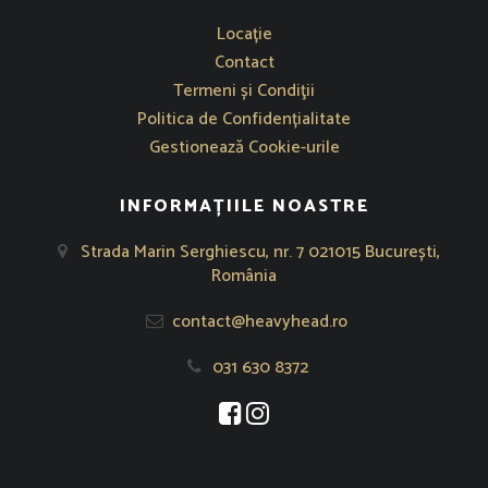
Se deschide într-o fereastră nouă
Locație
Contact
Termeni și Condiţii
Politica de Confidențialitate
Gestionează Cookie-urile
INFORMAȚIILE NOASTRE
Strada Marin Serghiescu, nr. 7 021015 București,
România
contact@heavyhead.ro
031 630 8372
Se deschide într-o fereastră nouă
Se deschide într-o fereastră nou