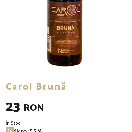
Carol Brună
23
RON
În Stoc
Alcool:
5.5 %