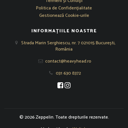
Termeni și Condiţii
Politica de Confidențialitate
Gestionează Cookie-urile
INFORMAȚIILE NOASTRE
Strada Marin Serghiescu, nr. 7 021015 București,
România
contact@heavyhead.ro
031 630 8372
Se deschide într-o fereastră nouă
Se deschide într-o fereastră nou
© 2026 Zeppelin. Toate drepturile rezervate.