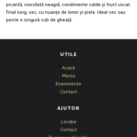
picantă, ciocolată neagră, condimente calde și fruct uscat.
Final lung, sec, cu nuanțe de lemn și piele. Ideal sec sau
peste o singură cub de gheață.
UTILE
Acasă
Meniu
Evenimente
Contact
AJUTOR
Se deschide într-o fereastră nouă
Locație
Contact