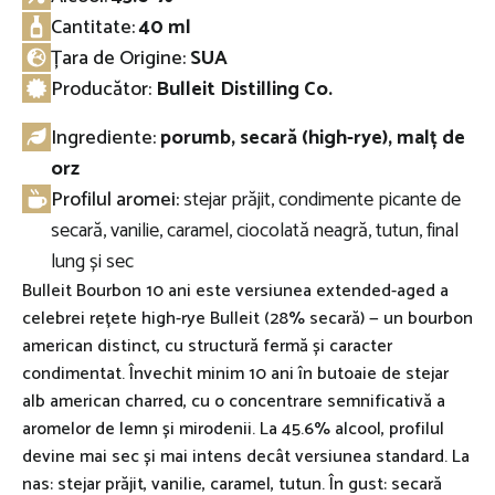
Cantitate:
40 ml
Țara de Origine:
SUA
Producător:
Bulleit Distilling Co.
Ingrediente:
porumb, secară (high-rye), malț de
orz
Profilul aromei:
stejar prăjit, condimente picante de
secară, vanilie, caramel, ciocolată neagră, tutun, final
lung și sec
Bulleit Bourbon 10 ani este versiunea extended-aged a
celebrei rețete high-rye Bulleit (28% secară) — un bourbon
american distinct, cu structură fermă și caracter
condimentat. Învechit minim 10 ani în butoaie de stejar
alb american charred, cu o concentrare semnificativă a
aromelor de lemn și mirodenii. La 45.6% alcool, profilul
devine mai sec și mai intens decât versiunea standard. La
nas: stejar prăjit, vanilie, caramel, tutun. În gust: secară