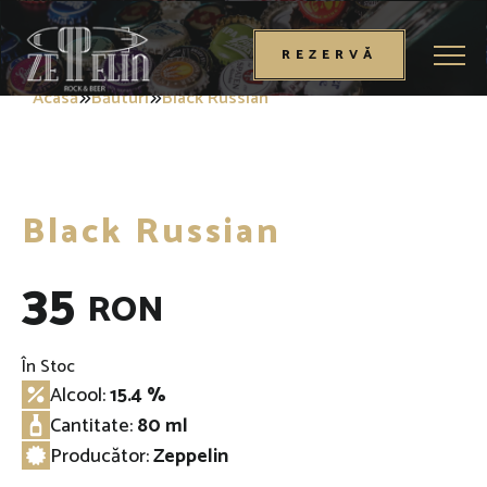
Desch
REZERVĂ
Acasă
Băuturi
Black Russian
Black Russian
35
RON
În Stoc
Alcool:
15.4 %
Cantitate:
80 ml
Producător:
Zeppelin