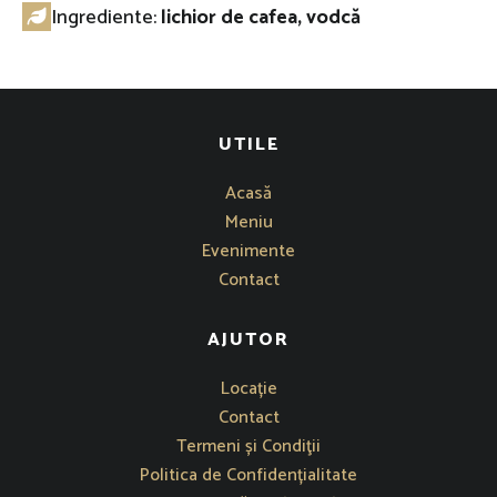
Ingrediente:
lichior de cafea, vodcă
UTILE
Acasă
Meniu
Evenimente
Contact
AJUTOR
Se deschide într-o fereastră nouă
Locație
Contact
Termeni și Condiţii
Politica de Confidențialitate