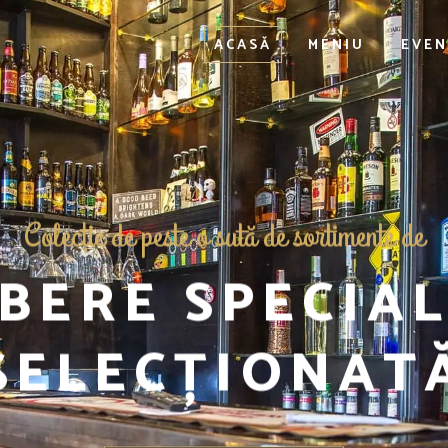
ACASĂ
MENIU
EVEN
Colecţie de peste o sută de sortimente de
BERE SPECIA
SELECȚIONAT