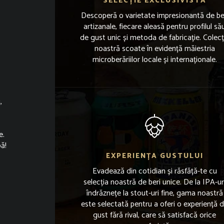
SELECȚIE EXCLUSIVISTĂ
Descoperă o varietate impresionantă de be
artizanale, fiecare aleasă pentru profilul să
de gust unic și metoda de fabricație. Colecț
noastră scoate în evidență măiestria
microberăriilor locale și internaționale.
,
e.
bă!
EXPERIENȚA GUSTULUI
Evadează din cotidian și răsfăță-te cu
selecția noastră de beri unice. De la IPA-ur
îndrăznețe la stout-uri fine, gama noastră
este selectată pentru a oferi o experiență 
gust fără rival, care să satisfacă orice