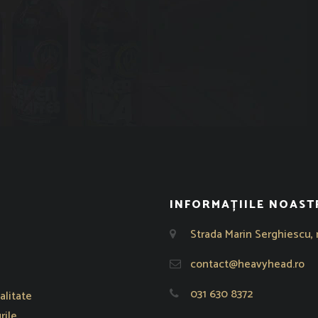
INFORMAȚIILE NOAST
Strada Marin Serghiescu, 
reastră nouă
contact@heavyhead.ro
031 630 8372
alitate
rile