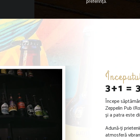
preferință.
Începutu
3+1 = 
Începe săptămâna 
Zeppelin Pub (Roc
și a patra este d
Adună-ți prietenii
atmosferă vibran