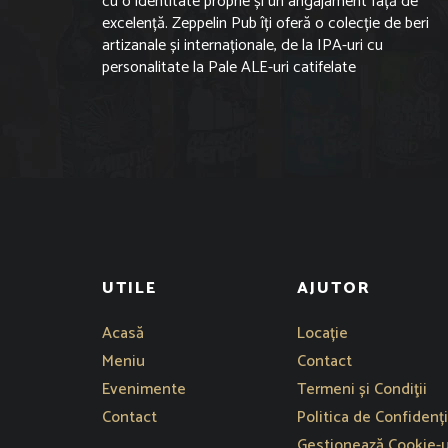
cu o identitate proprie și un angajament față de
excelență. Zeppelin Pub îți oferă o colecție de beri
artizanale și internaționale, de la IPA-uri cu
personalitate la Pale ALE-uri catifelate
UTILE
AJUTOR
Se deschide într-o fe
Acasă
Locație
Meniu
Contact
Evenimente
Termeni și Condiţii
Contact
Politica de Confidenți
Gestionează Cookie-u