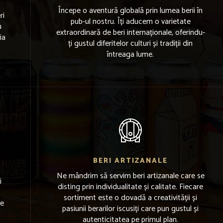
Începe o aventură globală prin lumea berii în
ri
pub-ul nostru. Îți aducem o varietate
u
extraordinară de beri internaționale, oferindu-
ia
ți gustul diferitelor culturi și tradiții din
întreaga lume.
BERI ARTIZANALE
Ne mândrim să servim beri artizanale care se
i
disting prin individualitate și calitate. Fiecare
sortiment este o dovadă a creativității și
de
pasiunii berarilor iscusiți care pun gustul și
autenticitatea pe primul plan.