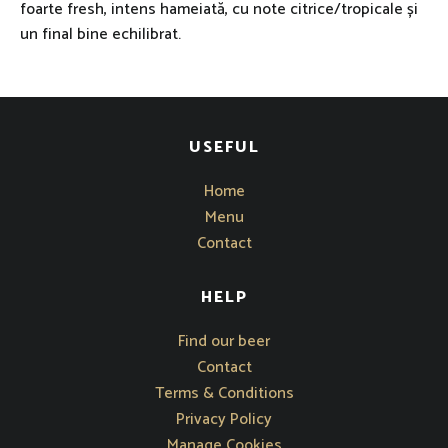
foarte fresh, intens hameiată, cu note citrice/tropicale și
un final bine echilibrat.
USEFUL
Home
Menu
Contact
HELP
Opens in new window
Find our beer
Contact
Terms & Conditions
Privacy Policy
Manage Cookies