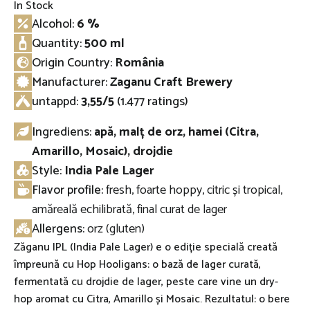
In Stock
Alcohol:
6 %
Quantity:
500 ml
Origin Country:
România
Manufacturer:
Zaganu Craft Brewery
untappd
:
3,55/5
(1.477 ratings)
Ingrediens:
apă, malț de orz, hamei (Citra,
Amarillo, Mosaic), drojdie
Style:
India Pale Lager
Flavor profile:
fresh, foarte hoppy, citric și tropical,
amăreală echilibrată, final curat de lager
Allergens:
orz (gluten)
Zăganu IPL (India Pale Lager) e o ediție specială creată
împreună cu Hop Hooligans: o bază de lager curată,
fermentată cu drojdie de lager, peste care vine un dry-
hop aromat cu Citra, Amarillo și Mosaic. Rezultatul: o bere