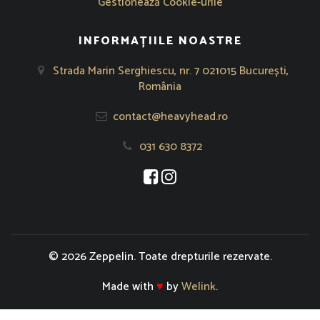
Gestionează Cookie-urile
INFORMAȚIILE NOASTRE
Strada Marin Serghiescu, nr. 7 021015 București,
România
contact@heavyhead.ro
031 630 8372
Se deschide într-o fereastră nouă
Se deschide într-o fereastră nou
© 2026 Zeppelin. Toate drepturile rezervate.
Made with
♥
by
Welink
.