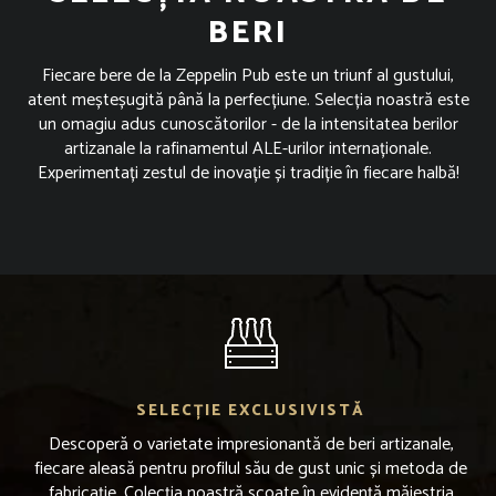
BERI
Fiecare bere de la Zeppelin Pub este un triunf al gustului,
atent meșteșugită până la perfecțiune. Selecția noastră este
un omagiu adus cunoscătorilor - de la intensitatea berilor
artizanale la rafinamentul ALE-urilor internaționale.
Experimentați zestul de inovație și tradiție în fiecare halbă!
SELECȚIE EXCLUSIVISTĂ
Descoperă o varietate impresionantă de beri artizanale,
fiecare aleasă pentru profilul său de gust unic și metoda de
fabricație. Colecția noastră scoate în evidență măiestria