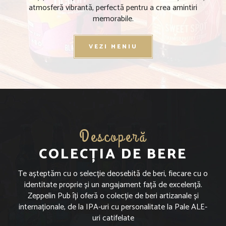
atmosferă vibrantă, perfectă pentru a crea amintiri
memorabile.
VEZI MENIU
Descoperă
COLECȚIA DE BERE
Te așteptăm cu o selecție deosebită de beri, fiecare cu o
identitate proprie și un angajament față de excelență.
Zeppelin Pub îți oferă o colecție de beri artizanale și
internaționale, de la IPA-uri cu personalitate la Pale ALE-
uri catifelate