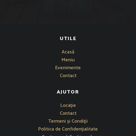
UTILE
Acasă
Meniu
Evenimente
Contact
AJUTOR
Se deschide într-o fereastră nouă
Locație
Contact
Termeni și Condiţii
Politica de Confidențialitate