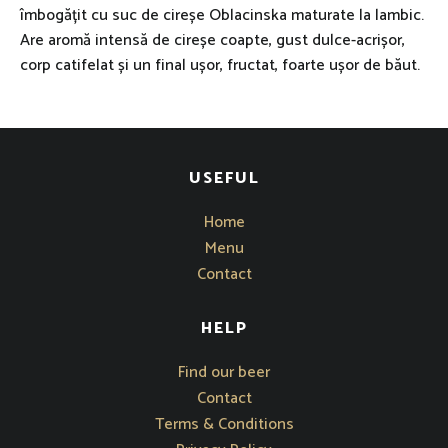
îmbogățit cu suc de cireșe Oblacinska maturate la lambic.
Are aromă intensă de cireșe coapte, gust dulce-acrișor,
corp catifelat și un final ușor, fructat, foarte ușor de băut.
USEFUL
Home
Menu
Contact
HELP
Opens in new window
Find our beer
Contact
Terms & Conditions