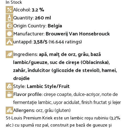
In Stock
Alcohol:
3.2 %
Quantity:
260 ml
Origin Country:
Belgia
Manufacturer:
Brouwerij Van Honsebrouck
untappd
:
3,58/5
(16.644 ratings)
Ingrediens:
apă, malț de orz, grâu, bază
lambic/gueuze, suc de cireșe (Oblacinska),
zahăr, îndulcitor (glicozide de steviol), hamei,
drojdie
Style:
Lambic Style/Fruit
Flavor profile:
cireșe coapte, dulce-acrișor, note de
fermentație lambic, ușor acidulat, finish fructat și lejer
Allergens:
orz, grâu (gluten)
St-Louis Premium Kriek este un lambic roșu rubiniu (3,2%
alc.) cu spumă roz pal, construit pe bază de gueuze și