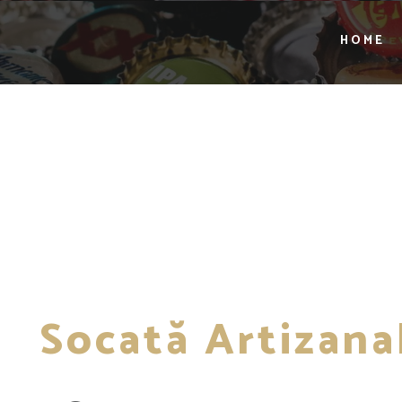
HOME
Socată Artizana