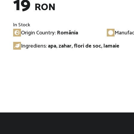
19
RON
In Stock
Origin Country:
România
Manufac
Ingrediens:
apa, zahar, flori de soc, lamaie