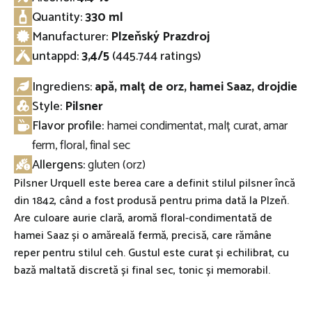
Quantity:
330 ml
Manufacturer:
Plzeňský Prazdroj
untappd
:
3,4/5
(445.744 ratings)
Ingrediens:
apă, malț de orz, hamei Saaz, drojdie
Style:
Pilsner
Flavor profile:
hamei condimentat, malț curat, amar
ferm, floral, final sec
Allergens:
gluten (orz)
Pilsner Urquell este berea care a definit stilul pilsner încă
din 1842, când a fost produsă pentru prima dată la Plzeň.
Are culoare aurie clară, aromă floral-condimentată de
hamei Saaz și o amăreală fermă, precisă, care rămâne
reper pentru stilul ceh. Gustul este curat și echilibrat, cu
bază maltată discretă și final sec, tonic și memorabil.