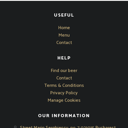
USEFUL
Home
Menu
Contact
HELP
Opens in new window
Find our beer
Contact
Terms & Conditions
Privacy Policy
Manage Cookies
OUR INFORMATION
Street Marin Serghiescu, no. 7 021015 Bucharest,