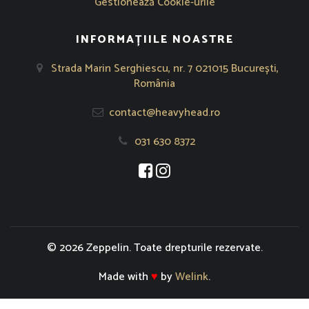
Gestionează Cookie-urile
INFORMAȚIILE NOASTRE
Strada Marin Serghiescu, nr. 7 021015 București,
România
contact@heavyhead.ro
031 630 8372
Se deschide într-o fereastră nouă
Se deschide într-o fereastră nou
© 2026 Zeppelin. Toate drepturile rezervate.
Made with
♥
by
Welink
.