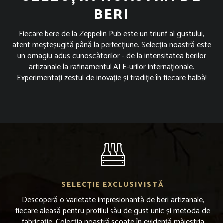
BERI
Fiecare bere de la Zeppelin Pub este un triunf al gustului,
atent meșteșugită până la perfecțiune. Selecția noastră este
un omagiu adus cunoscătorilor - de la intensitatea berilor
artizanale la rafinamentul ALE-urilor internaționale.
Experimentați zestul de inovație și tradiție în fiecare halbă!
SELECȚIE EXCLUSIVISTĂ
Descoperă o varietate impresionantă de beri artizanale,
fiecare aleasă pentru profilul său de gust unic și metoda de
fabricație. Colecția noastră scoate în evidență măiestria