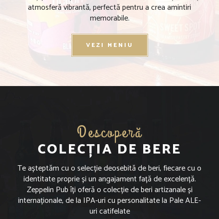
atmosferă vibrantă, perfectă pentru a crea amintiri
memorabile.
VEZI MENIU
Descoperă
COLECȚIA DE BERE
Te așteptăm cu o selecție deosebită de beri, fiecare cu o
identitate proprie și un angajament față de excelență.
Zeppelin Pub îți oferă o colecție de beri artizanale și
internaționale, de la IPA-uri cu personalitate la Pale ALE-
uri catifelate