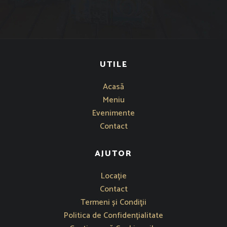
UTILE
Acasă
Meniu
Evenimente
Contact
AJUTOR
Se deschide într-o fereastră nouă
Locație
Contact
Termeni și Condiţii
Politica de Confidențialitate