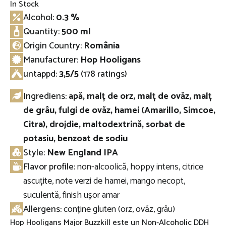
In Stock
Alcohol:
0.3 %
Quantity:
500 ml
Origin Country:
România
Manufacturer:
Hop Hooligans
untappd
:
3,5/5
(178 ratings)
Ingrediens:
apă, malț de orz, malț de ovăz, malț
de grâu, fulgi de ovăz, hamei (Amarillo, Simcoe,
Citra), drojdie, maltodextrină, sorbat de
potasiu, benzoat de sodiu
Style:
New England IPA
Flavor profile:
non-alcoolică, hoppy intens, citrice
ascuțite, note verzi de hamei, mango necopt,
suculentă, finish ușor amar
Allergens:
conține gluten (orz, ovăz, grâu)
Hop Hooligans Major Buzzkill este un Non-Alcoholic DDH