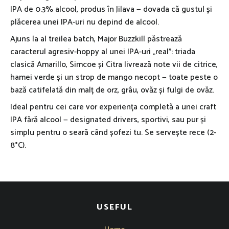
IPA de 0.3% alcool, produs în Jilava — dovada că gustul și
plăcerea unei IPA-uri nu depind de alcool.
Ajuns la al treilea batch, Major Buzzkill păstrează
caracterul agresiv-hoppy al unei IPA-uri „real”: triada
clasică Amarillo, Simcoe și Citra livrează note vii de citrice,
hamei verde și un strop de mango necopt — toate peste o
bază catifelată din malț de orz, grâu, ovăz și fulgi de ovăz.
Ideal pentru cei care vor experiența completă a unei craft
IPA fără alcool — designated drivers, sportivi, sau pur și
simplu pentru o seară când șofezi tu. Se servește rece (2-
8°C).
USEFUL