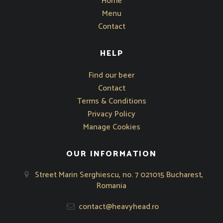
Home
Menu
Contact
HELP
Opens in new window
Find our beer
Contact
Terms & Conditions
Privacy Policy
Manage Cookies
OUR INFORMATION
Street Marin Serghiescu, no. 7 021015 Bucharest,
Romania
contact@heavyhead.ro