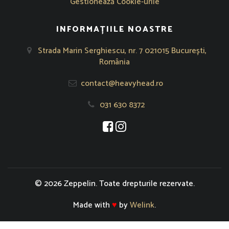
Gestionează Cookie-urile
INFORMAȚIILE NOASTRE
Strada Marin Serghiescu, nr. 7 021015 București,
România
contact@heavyhead.ro
031 630 8372
Se deschide într-o fereastră nouă
Se deschide într-o fereastră nou
© 2026 Zeppelin. Toate drepturile rezervate.
Made with
♥
by
Welink
.