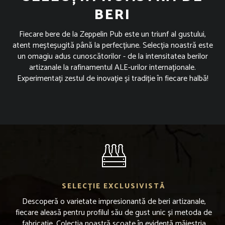
BERI
Fiecare bere de la Zeppelin Pub este un triunf al gustului,
atent meșteșugită până la perfecțiune. Selecția noastră este
un omagiu adus cunoscătorilor - de la intensitatea berilor
artizanale la rafinamentul ALE-urilor internaționale.
Experimentați zestul de inovație și tradiție în fiecare halbă!
SELECȚIE EXCLUSIVISTĂ
Descoperă o varietate impresionantă de beri artizanale,
fiecare aleasă pentru profilul său de gust unic și metoda de
fabricație. Colecția noastră scoate în evidență măiestria