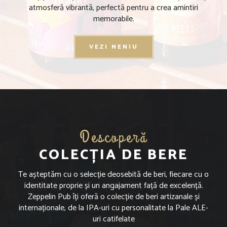
atmosferă vibrantă, perfectă pentru a crea amintiri
memorabile.
VEZI MENIU
Descoperă
COLECȚIA DE BERE
Te așteptăm cu o selecție deosebită de beri, fiecare cu o
identitate proprie și un angajament față de excelență.
Zeppelin Pub îți oferă o colecție de beri artizanale și
internaționale, de la IPA-uri cu personalitate la Pale ALE-
uri catifelate