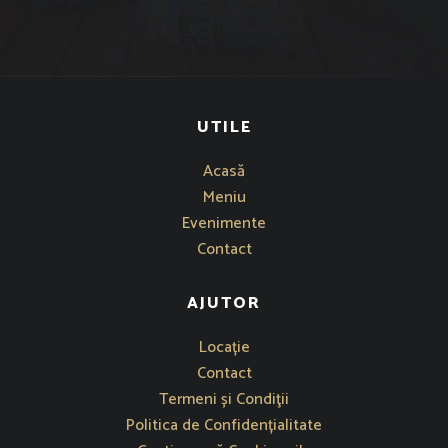
UTILE
Acasă
Meniu
Evenimente
Contact
AJUTOR
Se deschide într-o fereastră nouă
Locație
Contact
Termeni și Condiţii
Politica de Confidențialitate