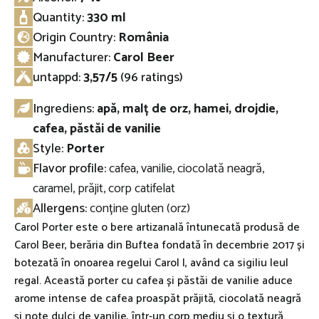
Quantity:
330 ml
Origin Country:
România
Manufacturer:
Carol Beer
untappd
:
3,57/5
(96 ratings)
Ingrediens:
apă, malț de orz, hamei, drojdie,
cafea, păstăi de vanilie
Style:
Porter
Flavor profile:
cafea, vanilie, ciocolată neagră,
caramel, prăjit, corp catifelat
Allergens:
conține gluten (orz)
Carol Porter este o bere artizanală întunecată produsă de
Carol Beer, berăria din Buftea fondată în decembrie 2017 și
botezată în onoarea regelui Carol I, având ca sigiliu leul
regal. Această porter cu cafea și păstăi de vanilie aduce
arome intense de cafea proaspăt prăjită, ciocolată neagră
și note dulci de vanilie, într-un corp mediu și o textură