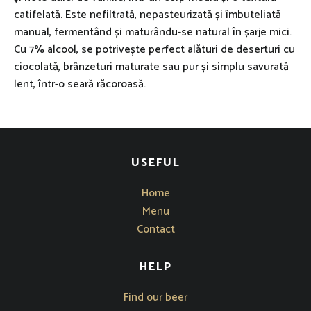
catifelată. Este nefiltrată, nepasteurizată și îmbuteliată
manual, fermentând și maturându-se natural în șarje mici.
Cu 7% alcool, se potrivește perfect alături de deserturi cu
ciocolată, brânzeturi maturate sau pur și simplu savurată
lent, într-o seară răcoroasă.
USEFUL
Home
Menu
Contact
HELP
Opens in new window
Find our beer