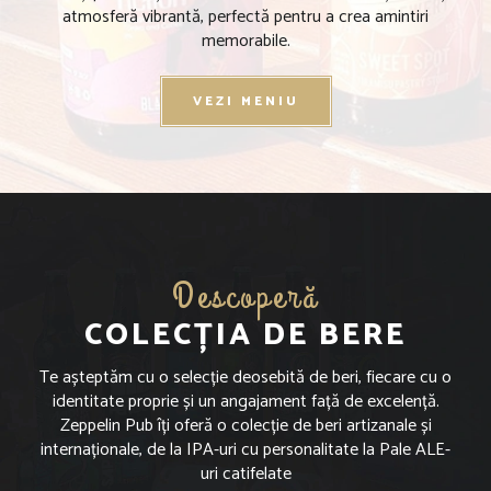
atmosferă vibrantă, perfectă pentru a crea amintiri
memorabile.
VEZI MENIU
Descoperă
COLECȚIA DE BERE
Te așteptăm cu o selecție deosebită de beri, fiecare cu o
identitate proprie și un angajament față de excelență.
Zeppelin Pub îți oferă o colecție de beri artizanale și
internaționale, de la IPA-uri cu personalitate la Pale ALE-
uri catifelate