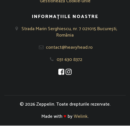
Gestionează Cookie-urile
INFORMAȚIILE NOASTRE
Strada Marin Serghiescu, nr. 7 021015 București,
România
contact@heavyhead.ro
031 630 8372
Se deschide într-o fereastră nouă
Se deschide într-o fereastră nou
© 2026 Zeppelin. Toate drepturile rezervate.
Made with
♥
by
Welink
.