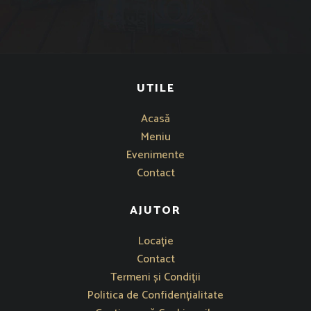
UTILE
Acasă
Meniu
Evenimente
Contact
AJUTOR
Se deschide într-o fereastră nouă
Locație
Contact
Termeni și Condiţii
Politica de Confidențialitate