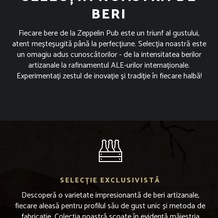
BERI
Fiecare bere de la Zeppelin Pub este un triunf al gustului,
atent meșteșugită până la perfecțiune. Selecția noastră este
un omagiu adus cunoscătorilor - de la intensitatea berilor
artizanale la rafinamentul ALE-urilor internaționale.
Experimentați zestul de inovație și tradiție în fiecare halbă!
SELECȚIE EXCLUSIVISTĂ
Descoperă o varietate impresionantă de beri artizanale,
fiecare aleasă pentru profilul său de gust unic și metoda de
fabricație. Colecția noastră scoate în evidență măiestria