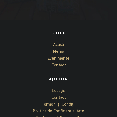
UTILE
Acasă
Meniu
Evenimente
Contact
AJUTOR
Se deschide într-o fereastră nouă
Locație
Contact
Termeni și Condiţii
Politica de Confidențialitate