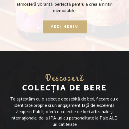
atmosferă vibrantă, perfectă pentru a crea amintiri
memorabile.
VEZI MENIU
Descoperă
COLECȚIA DE BERE
Te așteptăm cu o selecție deosebită de beri, fiecare cu o
identitate proprie și un angajament față de excelență.
Zeppelin Pub îți oferă o colecție de beri artizanale și
internaționale, de la IPA-uri cu personalitate la Pale ALE-
uri catifelate