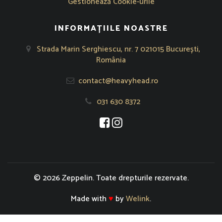
Gestionează Cookie-urile
INFORMAȚIILE NOASTRE
Strada Marin Serghiescu, nr. 7 021015 București,
România
contact@heavyhead.ro
031 630 8372
Se deschide într-o fereastră nouă
Se deschide într-o fereastră nou
© 2026 Zeppelin. Toate drepturile rezervate.
Made with
♥
by
Welink
.