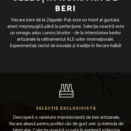
BERI
Fiecare bere de la Zeppelin Pub este un triunf al gustului,
atent meșteșugită până la perfecțiune. Selecția noastră este
un omagiu adus cunoscătorilor - de la intensitatea berilor
artizanale la rafinamentul ALE-urilor internaționale.
Experimentați zestul de inovație și tradiție în fiecare halbă!
SELECȚIE EXCLUSIVISTĂ
Descoperă o varietate impresionantă de beri artizanale,
fiecare aleasă pentru profilul său de gust unic și metoda de
fabricație. Colecția noastră scoate în evidență măiestria