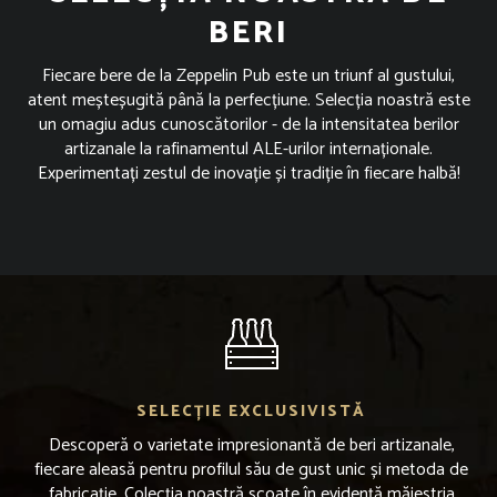
BERI
Fiecare bere de la Zeppelin Pub este un triunf al gustului,
atent meșteșugită până la perfecțiune. Selecția noastră este
un omagiu adus cunoscătorilor - de la intensitatea berilor
artizanale la rafinamentul ALE-urilor internaționale.
Experimentați zestul de inovație și tradiție în fiecare halbă!
SELECȚIE EXCLUSIVISTĂ
Descoperă o varietate impresionantă de beri artizanale,
fiecare aleasă pentru profilul său de gust unic și metoda de
fabricație. Colecția noastră scoate în evidență măiestria