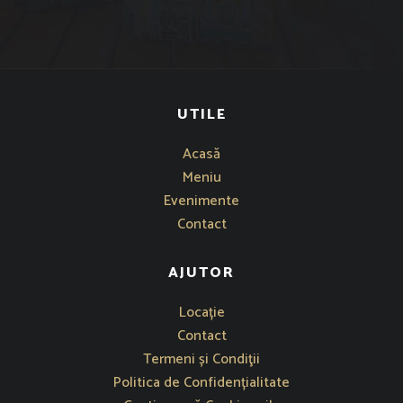
UTILE
Acasă
Meniu
Evenimente
Contact
AJUTOR
Se deschide într-o fereastră nouă
Locație
Contact
Termeni și Condiţii
Politica de Confidențialitate