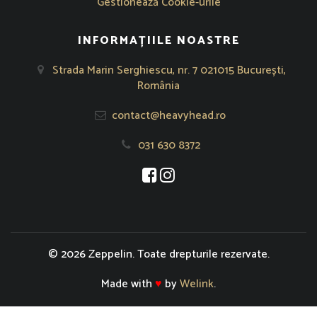
Gestionează Cookie-urile
INFORMAȚIILE NOASTRE
Strada Marin Serghiescu, nr. 7 021015 București,
România
contact@heavyhead.ro
031 630 8372
Se deschide într-o fereastră nouă
Se deschide într-o fereastră nou
© 2026 Zeppelin. Toate drepturile rezervate.
Made with
♥
by
Welink
.