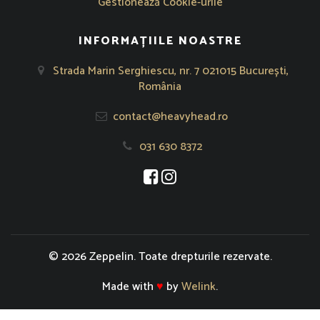
Gestionează Cookie-urile
INFORMAȚIILE NOASTRE
Strada Marin Serghiescu, nr. 7 021015 București,
România
contact@heavyhead.ro
031 630 8372
Se deschide într-o fereastră nouă
Se deschide într-o fereastră nou
© 2026 Zeppelin. Toate drepturile rezervate.
Made with
♥
by
Welink
.