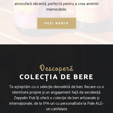
atmosferă vibrantă, perfectă pentru a crea amintiri
memorabile.
VEZI MENIU
Descoperă
COLECȚIA DE BERE
Te așteptăm cu o selecție deosebită de beri, fiecare cu o
identitate proprie și un angajament față de excelență.
Zeppelin Pub îți oferă o colecție de beri artizanale și
internaționale, de la IPA-uri cu personalitate la Pale ALE-
uri catifelate