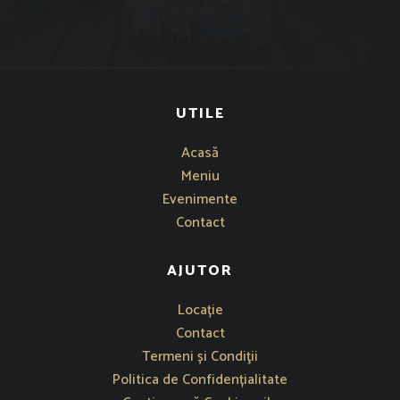
UTILE
Acasă
Meniu
Evenimente
Contact
AJUTOR
Se deschide într-o fereastră nouă
Locație
Contact
Termeni și Condiţii
Politica de Confidențialitate