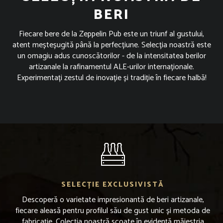
BERI
Fiecare bere de la Zeppelin Pub este un triunf al gustului,
atent meșteșugită până la perfecțiune. Selecția noastră este
un omagiu adus cunoscătorilor - de la intensitatea berilor
artizanale la rafinamentul ALE-urilor internaționale.
Experimentați zestul de inovație și tradiție în fiecare halbă!
SELECȚIE EXCLUSIVISTĂ
Descoperă o varietate impresionantă de beri artizanale,
fiecare aleasă pentru profilul său de gust unic și metoda de
fabricație. Colecția noastră scoate în evidență măiestria