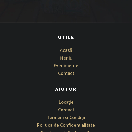
UTILE
Acasă
Meniu
Evenimente
Contact
AJUTOR
Se deschide într-o fereastră nouă
Locație
Contact
Termeni și Condiţii
Politica de Confidențialitate