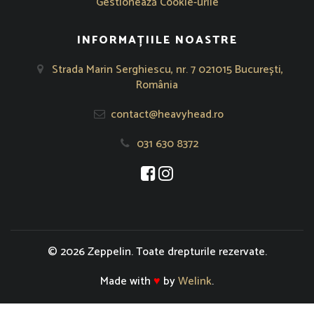
Gestionează Cookie-urile
INFORMAȚIILE NOASTRE
Strada Marin Serghiescu, nr. 7 021015 București,
România
contact@heavyhead.ro
031 630 8372
Se deschide într-o fereastră nouă
Se deschide într-o fereastră nou
© 2026 Zeppelin. Toate drepturile rezervate.
Made with
♥
by
Welink
.