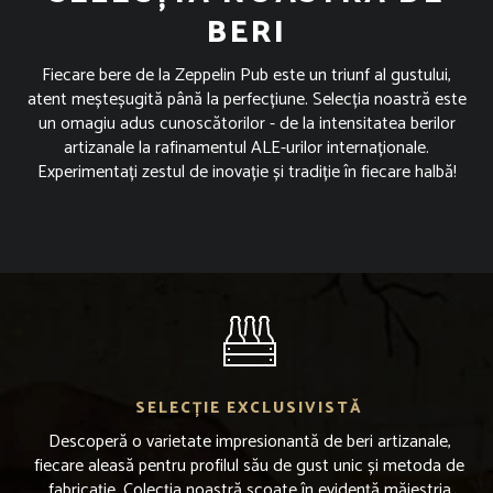
BERI
Fiecare bere de la Zeppelin Pub este un triunf al gustului,
atent meșteșugită până la perfecțiune. Selecția noastră este
un omagiu adus cunoscătorilor - de la intensitatea berilor
artizanale la rafinamentul ALE-urilor internaționale.
Experimentați zestul de inovație și tradiție în fiecare halbă!
SELECȚIE EXCLUSIVISTĂ
Descoperă o varietate impresionantă de beri artizanale,
fiecare aleasă pentru profilul său de gust unic și metoda de
fabricație. Colecția noastră scoate în evidență măiestria