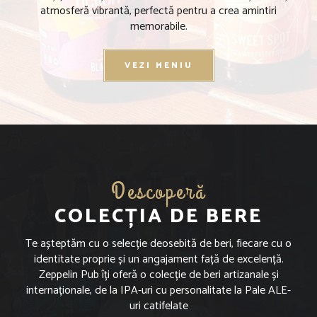
atmosferă vibrantă, perfectă pentru a crea amintiri
memorabile.
VEZI MENIU
Descoperă
COLECȚIA DE BERE
Te așteptăm cu o selecție deosebită de beri, fiecare cu o
identitate proprie și un angajament față de excelență.
Zeppelin Pub îți oferă o colecție de beri artizanale și
internaționale, de la IPA-uri cu personalitate la Pale ALE-
uri catifelate