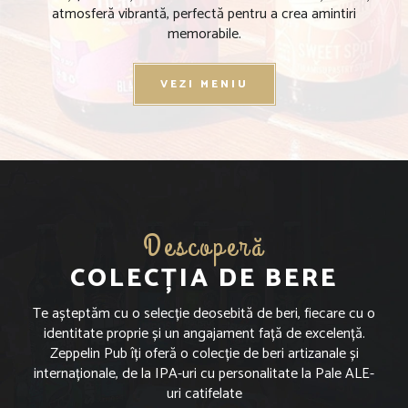
atmosferă vibrantă, perfectă pentru a crea amintiri
memorabile.
VEZI MENIU
Descoperă
COLECȚIA DE BERE
Te așteptăm cu o selecție deosebită de beri, fiecare cu o
identitate proprie și un angajament față de excelență.
Zeppelin Pub îți oferă o colecție de beri artizanale și
internaționale, de la IPA-uri cu personalitate la Pale ALE-
uri catifelate