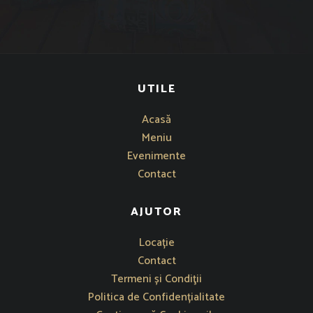
UTILE
Acasă
Meniu
Evenimente
Contact
AJUTOR
Se deschide într-o fereastră nouă
Locație
Contact
Termeni și Condiţii
Politica de Confidențialitate