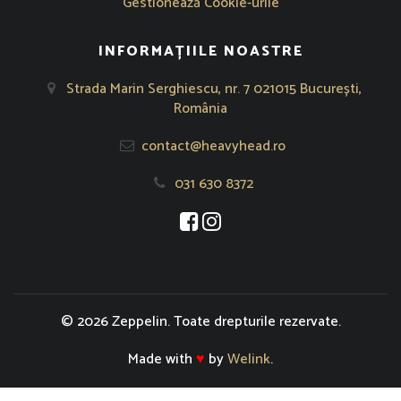
Gestionează Cookie-urile
INFORMAȚIILE NOASTRE
Strada Marin Serghiescu, nr. 7 021015 București,
România
contact@heavyhead.ro
031 630 8372
Se deschide într-o fereastră nouă
Se deschide într-o fereastră nou
© 2026 Zeppelin. Toate drepturile rezervate.
Made with
♥
by
Welink
.