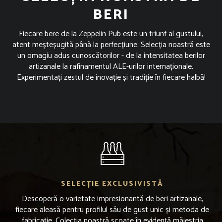
BERI
Fiecare bere de la Zeppelin Pub este un triunf al gustului,
atent meșteșugită până la perfecțiune. Selecția noastră este
un omagiu adus cunoscătorilor - de la intensitatea berilor
artizanale la rafinamentul ALE-urilor internaționale.
Experimentați zestul de inovație și tradiție în fiecare halbă!
SELECȚIE EXCLUSIVISTĂ
Descoperă o varietate impresionantă de beri artizanale,
fiecare aleasă pentru profilul său de gust unic și metoda de
fabricație. Colecția noastră scoate în evidență măiestria