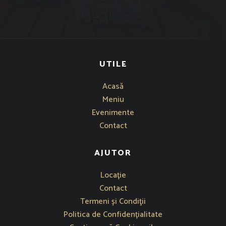
UTILE
Acasă
Meniu
Evenimente
Contact
AJUTOR
Se deschide într-o fereastră nouă
Locație
Contact
Termeni și Condiţii
Politica de Confidențialitate