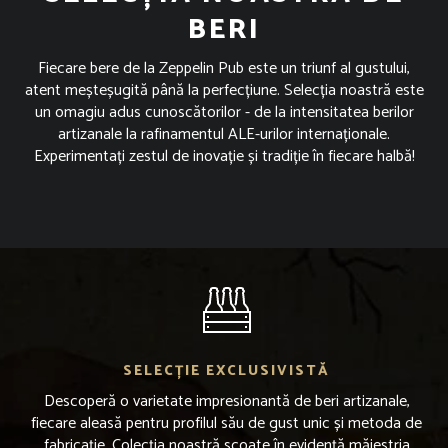
BERI
Fiecare bere de la Zeppelin Pub este un triunf al gustului,
atent meșteșugită până la perfecțiune. Selecția noastră este
un omagiu adus cunoscătorilor - de la intensitatea berilor
artizanale la rafinamentul ALE-urilor internaționale.
Experimentați zestul de inovație și tradiție în fiecare halbă!
SELECȚIE EXCLUSIVISTĂ
Descoperă o varietate impresionantă de beri artizanale,
fiecare aleasă pentru profilul său de gust unic și metoda de
fabricație. Colecția noastră scoate în evidență măiestria