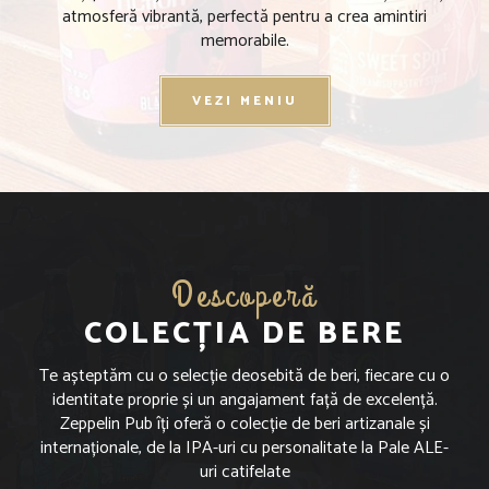
atmosferă vibrantă, perfectă pentru a crea amintiri
memorabile.
VEZI MENIU
Descoperă
COLECȚIA DE BERE
Te așteptăm cu o selecție deosebită de beri, fiecare cu o
identitate proprie și un angajament față de excelență.
Zeppelin Pub îți oferă o colecție de beri artizanale și
internaționale, de la IPA-uri cu personalitate la Pale ALE-
uri catifelate