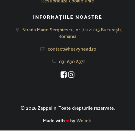
Gestionează Cookie-urile
INFORMAȚIILE NOASTRE
Strada Marin Serghiescu, nr. 7 021015 București,
România
contact@heavyhead.ro
031 630 8372
Se deschide într-o fereastră nouă
Se deschide într-o fereastră nou
© 2026 Zeppelin. Toate drepturile rezervate.
Made with
♥
by
Welink
.