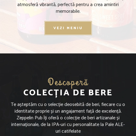
atmosferă vibrantă, perfectă pentru a crea amintiri
memorabile.
VEZI MENIU
Descoperă
COLECȚIA DE BERE
Te așteptăm cu o selecție deosebită de beri, fiecare cu o
identitate proprie și un angajament față de excelență.
Zeppelin Pub îți oferă o colecție de beri artizanale și
internaționale, de la IPA-uri cu personalitate la Pale ALE-
uri catifelate