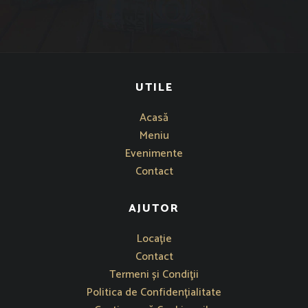
UTILE
Acasă
Meniu
Evenimente
Contact
AJUTOR
Se deschide într-o fereastră nouă
Locație
Contact
Termeni și Condiţii
Politica de Confidențialitate