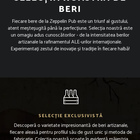
BERI
Fiecare bere de la Zeppelin Pub este un triunf al gustului,
atent meșteșugită până la perfecțiune. Selecția noastră este
un omagiu adus cunoscătorilor - de la intensitatea berilor
artizanale la rafinamentul ALE-urilor internaționale.
Experimentați zestul de inovație și tradiție în fiecare halbă!
SELECȚIE EXCLUSIVISTĂ
Descoperă o varietate impresionantă de beri artizanale,
fiecare aleasă pentru profilul său de gust unic și metoda de
fabricație. Colecția noastră scoate în evidență măiestria