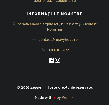
Gestionează Cookie-urile
INFORMAȚIILE NOASTRE
Strada Marin Serghiescu, nr. 7 021015 București,
România
contact@heavyhead.ro
031 630 8372
Se deschide într-o fereastră nouă
Se deschide într-o fereastră nou
© 2026 Zeppelin. Toate drepturile rezervate.
Made with
♥
by
Welink
.