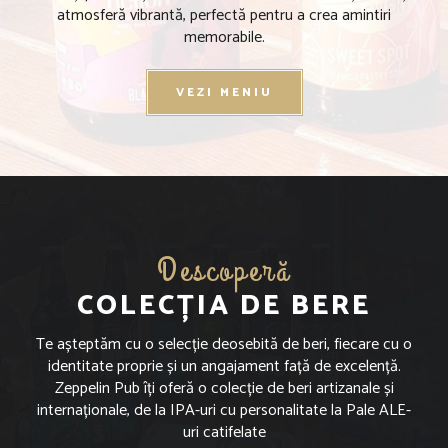
atmosferă vibrantă, perfectă pentru a crea amintiri
memorabile.
VEZI MENIU
Descoperă
COLECȚIA DE BERE
Te așteptăm cu o selecție deosebită de beri, fiecare cu o
identitate proprie și un angajament față de excelență.
Zeppelin Pub îți oferă o colecție de beri artizanale și
internaționale, de la IPA-uri cu personalitate la Pale ALE-
uri catifelate