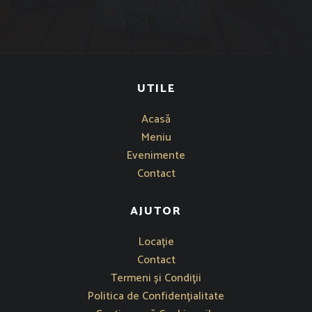
UTILE
Acasă
Meniu
Evenimente
Contact
AJUTOR
Se deschide într-o fereastră nouă
Locație
Contact
Termeni și Condiţii
Politica de Confidențialitate