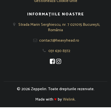
Gestionează Cookie-urile
INFORMAȚIILE NOASTRE
Strada Marin Serghiescu, nr. 7 021015 București,
România
contact@heavyhead.ro
031 630 8372
Se deschide într-o fereastră nouă
Se deschide într-o fereastră nou
© 2026 Zeppelin. Toate drepturile rezervate.
Made with
♥
by
Welink
.