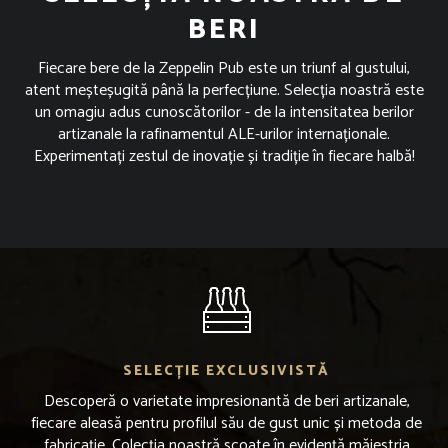
BERI
Fiecare bere de la Zeppelin Pub este un triunf al gustului,
atent meșteșugită până la perfecțiune. Selecția noastră este
un omagiu adus cunoscătorilor - de la intensitatea berilor
artizanale la rafinamentul ALE-urilor internaționale.
Experimentați zestul de inovație și tradiție în fiecare halbă!
SELECȚIE EXCLUSIVISTĂ
Descoperă o varietate impresionantă de beri artizanale,
fiecare aleasă pentru profilul său de gust unic și metoda de
fabricație. Colecția noastră scoate în evidență măiestria