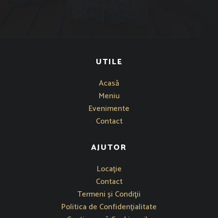
UTILE
Acasă
Meniu
Evenimente
Contact
AJUTOR
Se deschide într-o fereastră nouă
Locație
Contact
Termeni și Condiţii
Politica de Confidențialitate