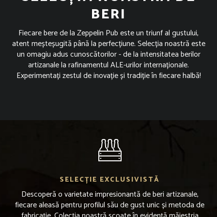
BERI
Fiecare bere de la Zeppelin Pub este un triunf al gustului,
atent meșteșugită până la perfecțiune. Selecția noastră este
un omagiu adus cunoscătorilor - de la intensitatea berilor
artizanale la rafinamentul ALE-urilor internaționale.
Experimentați zestul de inovație și tradiție în fiecare halbă!
SELECȚIE EXCLUSIVISTĂ
Descoperă o varietate impresionantă de beri artizanale,
fiecare aleasă pentru profilul său de gust unic și metoda de
fabricație. Colecția noastră scoate în evidență măiestria