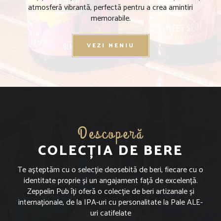
atmosferă vibrantă, perfectă pentru a crea amintiri
memorabile.
VEZI MENIU
Descoperă
COLECȚIA DE BERE
Te așteptăm cu o selecție deosebită de beri, fiecare cu o
identitate proprie și un angajament față de excelență.
Zeppelin Pub îți oferă o colecție de beri artizanale și
internaționale, de la IPA-uri cu personalitate la Pale ALE-
uri catifelate