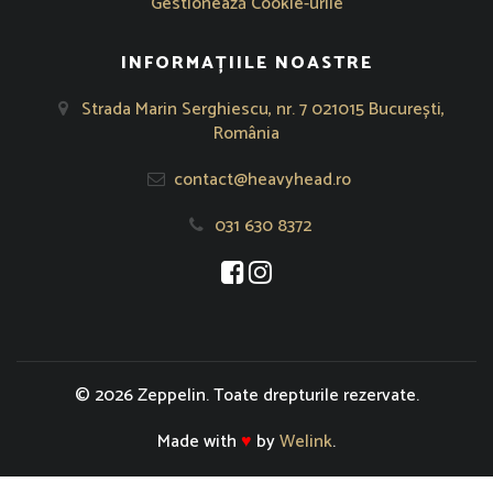
Gestionează Cookie-urile
INFORMAȚIILE NOASTRE
Strada Marin Serghiescu, nr. 7 021015 București,
România
contact@heavyhead.ro
031 630 8372
Se deschide într-o fereastră nouă
Se deschide într-o fereastră nou
© 2026 Zeppelin. Toate drepturile rezervate.
Made with
♥
by
Welink
.