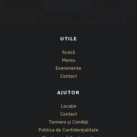
UTILE
Acasă
Meniu
Evenimente
Contact
AJUTOR
Se deschide într-o fereastră nouă
Locație
Contact
Termeni și Condiţii
Politica de Confidențialitate