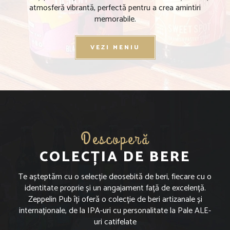
atmosferă vibrantă, perfectă pentru a crea amintiri
memorabile.
VEZI MENIU
Descoperă
COLECȚIA DE BERE
Te așteptăm cu o selecție deosebită de beri, fiecare cu o
identitate proprie și un angajament față de excelență.
Zeppelin Pub îți oferă o colecție de beri artizanale și
internaționale, de la IPA-uri cu personalitate la Pale ALE-
uri catifelate