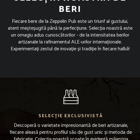
BERI
Fiecare bere de la Zeppelin Pub este un triunf al gustului,
atent meșteșugită până la perfecțiune. Selecția noastră este
un omagiu adus cunoscătorilor - de la intensitatea berilor
artizanale la rafinamentul ALE-urilor internaționale.
Experimentați zestul de inovație și tradiție în fiecare halbă!
SELECȚIE EXCLUSIVISTĂ
Descoperă o varietate impresionantă de beri artizanale,
fiecare aleasă pentru profilul său de gust unic și metoda de
fabricație. Colecția noastră scoate în evidență măiestria