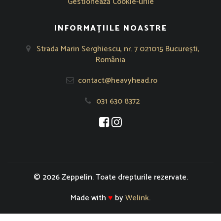
Gestionează Cookie-urile
INFORMAȚIILE NOASTRE
Strada Marin Serghiescu, nr. 7 021015 București,
România
contact@heavyhead.ro
031 630 8372
Se deschide într-o fereastră nouă
Se deschide într-o fereastră nou
© 2026 Zeppelin. Toate drepturile rezervate.
Made with
♥
by
Welink
.