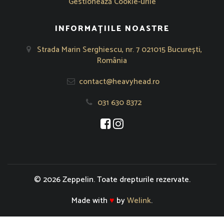
Gestionează Cookie-urile
INFORMAȚIILE NOASTRE
Strada Marin Serghiescu, nr. 7 021015 București,
România
contact@heavyhead.ro
031 630 8372
Se deschide într-o fereastră nouă
Se deschide într-o fereastră nou
© 2026 Zeppelin. Toate drepturile rezervate.
Made with
♥
by
Welink
.