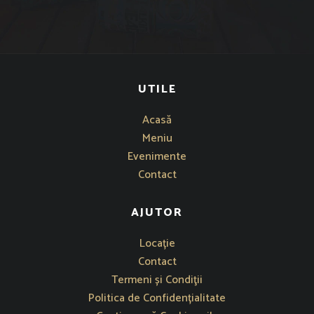
UTILE
Acasă
Meniu
Evenimente
Contact
AJUTOR
Se deschide într-o fereastră nouă
Locație
Contact
Termeni și Condiţii
Politica de Confidențialitate