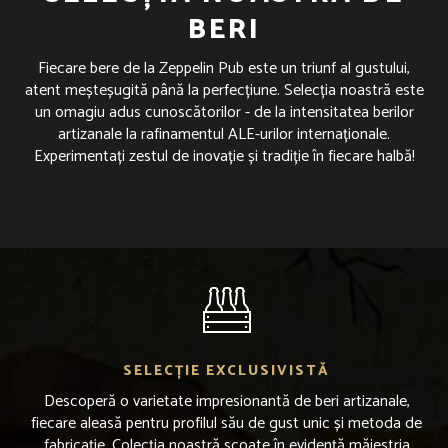
BERI
Fiecare bere de la Zeppelin Pub este un triunf al gustului,
atent meșteșugită până la perfecțiune. Selecția noastră este
un omagiu adus cunoscătorilor - de la intensitatea berilor
artizanale la rafinamentul ALE-urilor internaționale.
Experimentați zestul de inovație și tradiție în fiecare halbă!
SELECȚIE EXCLUSIVISTĂ
Descoperă o varietate impresionantă de beri artizanale,
fiecare aleasă pentru profilul său de gust unic și metoda de
fabricație. Colecția noastră scoate în evidență măiestria