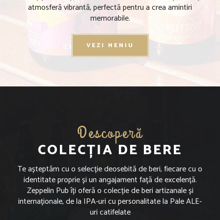
atmosferă vibrantă, perfectă pentru a crea amintiri
memorabile.
VEZI MENIU
Descoperă
COLECȚIA DE BERE
Te așteptăm cu o selecție deosebită de beri, fiecare cu o
identitate proprie și un angajament față de excelență.
Zeppelin Pub îți oferă o colecție de beri artizanale și
internaționale, de la IPA-uri cu personalitate la Pale ALE-
uri catifelate