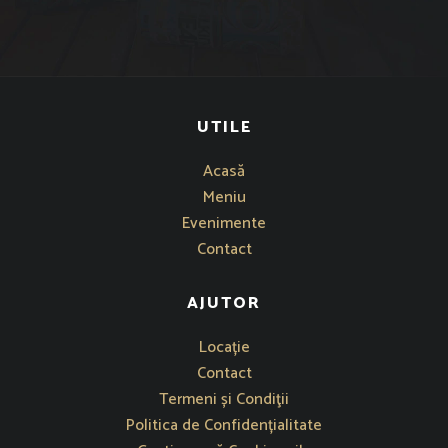
UTILE
Acasă
Meniu
Evenimente
Contact
AJUTOR
Se deschide într-o fereastră nouă
Locație
Contact
Termeni și Condiţii
Politica de Confidențialitate