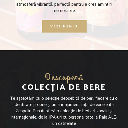
atmosferă vibrantă, perfectă pentru a crea amintiri
memorabile.
VEZI MENIU
Descoperă
COLECȚIA DE BERE
Te așteptăm cu o selecție deosebită de beri, fiecare cu o
identitate proprie și un angajament față de excelență.
Zeppelin Pub îți oferă o colecție de beri artizanale și
internaționale, de la IPA-uri cu personalitate la Pale ALE-
uri catifelate