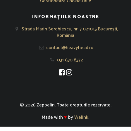
Gestionează Cookie-urile
INFORMAȚIILE NOASTRE
Strada Marin Serghiescu, nr. 7 021015 București,
România
contact@heavyhead.ro
031 630 8372
Se deschide într-o fereastră nouă
Se deschide într-o fereastră nou
© 2026 Zeppelin. Toate drepturile rezervate.
Made with
♥
by
Welink
.