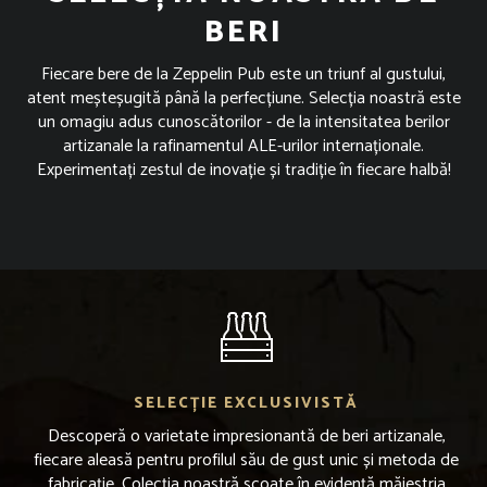
BERI
Fiecare bere de la Zeppelin Pub este un triunf al gustului,
atent meșteșugită până la perfecțiune. Selecția noastră este
un omagiu adus cunoscătorilor - de la intensitatea berilor
artizanale la rafinamentul ALE-urilor internaționale.
Experimentați zestul de inovație și tradiție în fiecare halbă!
SELECȚIE EXCLUSIVISTĂ
Descoperă o varietate impresionantă de beri artizanale,
fiecare aleasă pentru profilul său de gust unic și metoda de
fabricație. Colecția noastră scoate în evidență măiestria